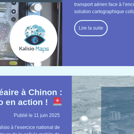
transport aérien face à l’e
solution cartographique coll
Lire la suite
éaire à Chinon :
o en action !
Publié le
11 juin 2025
isio à l’exercice national de