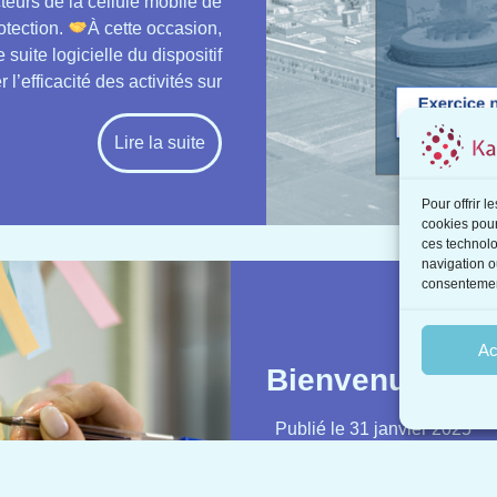
teurs de la cellule mobile de
otection.
À cette occasion,
suite logicielle du dispositif
’efficacité des activités sur
Lire la suite
Pour offrir 
cookies pour
ces technolo
navigation ou
consentement
Ac
Bienvenue à Cla
Publié le
31 janvier 2025
Nous sommes ravis d’accue