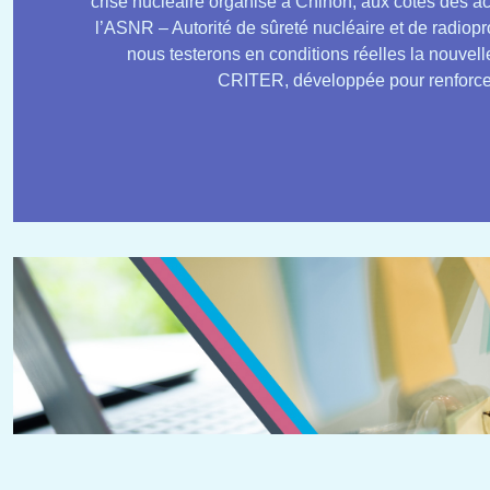
crise nucléaire organisé à Chinon, aux côtés des ac
l’ASNR – Autorité de sûreté nucléaire et de radiopr
nous testerons en conditions réelles la nouvelle 
CRITER, développée pour renforcer l