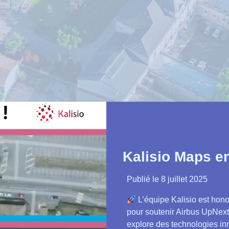
Kalisio Maps en
Publié le
8 juillet 2025
L’équipe Kalisio est hono
pour soutenir Airbus UpNext
explore des technologies inno