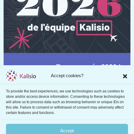
Bonne année 2026 !
Accept cookies?
Posted on
Jan 9, 2026
Toute l’équipe Kalisio vous adresse ses
To provide the best experiences, we use technologies such as cookies to
store and/or access device information. Consenting to these technologies
meilleurs vœux pour cette nouvelle année,
will allow us to process data such as browsing behavior or unique IDs on
placée sous le signe de l’innovation, de la
this site. Failure to consent or withdrawal of consent may adversely affect
collaboration et de l’ambition partagée. 2025 a
certain features and functions.
été une année particulièrement riche :
De
nombreux projets menés avec succès,
Accept