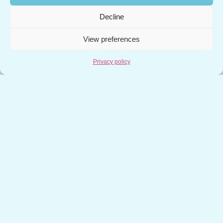
structurants pour nos clients
Une forte
dynamique de R&D, marquée par le clap de fin
Decline
d’un projet France 2030
Une
View preferences
Read more
Privacy policy